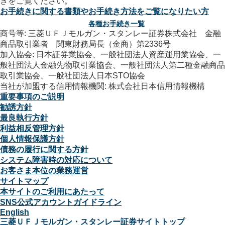
お手続きに関する書類やお手続き方法をご覧になりたい方
各種お手続き一覧
商号等: 三菱ＵＦＪモルガン・スタンレー証券株式会社 金融
商品取引業者 関東財務局長（金商）第2336号
加入協会: 日本証券業協会、一般社団法人資産運用業協会、一
般社団法人金融先物取引業協会、一般社団法人第二種金融商品
取引業協会、一般社団法人日本STO協会
当社が加盟する信用情報機関: 株式会社日本信用情報機構
重要事項のご説明
勧誘方針
最良執行方針
利益相反管理方針
個人情報保護方針
債務の履行に関する方針
システム障害時の対応について
お客さま本位の業務運営
サイトマップ
本サイトのご利用にあたって
SNS公式アカウントガイドライン
English
三菱ＵＦＪモルガン・スタンレー証券サイトトップ