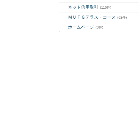
ネット信用取引
(110件)
ＭＵＦＧテラス・コース
(62件)
ホームページ
(3件)