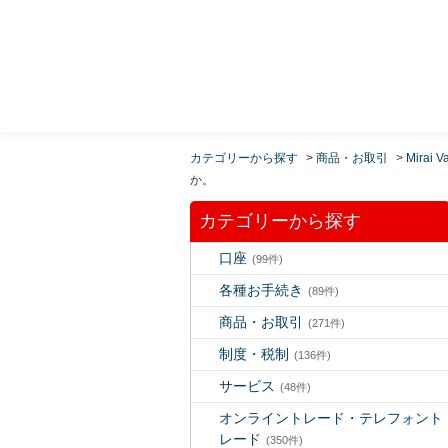
MUFG 世界が進むチカラになる。 三菱ＵＦＪモルガ
ン・スタンレー証券
カテゴリーから探す
>
商品・お取引
>
Mirai V
か。
カテゴリーから探す
口座
(99件)
各種お手続き
(89件)
商品・お取引
(271件)
制度・税制
(136件)
サービス
(48件)
オンライントレード・テレフォント
レード
(350件)