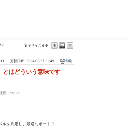
三菱ＵＦＪモルガン・スタンレー証券
です
文字サイズ変更
:11
更新日時 : 2024/03/27 11:49
印刷
リオ」とはどういう意味です
運用について
ベルを判定し、最適なポートフ