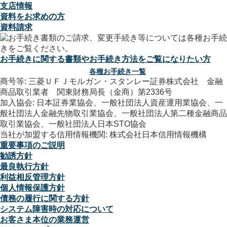
支店情報
資料をお求めの方
資料請求
お手続きに関する書類やお手続き方法をご覧になりたい方
各種お手続き一覧
商号等: 三菱ＵＦＪモルガン・スタンレー証券株式会社 金融
商品取引業者 関東財務局長（金商）第2336号
加入協会: 日本証券業協会、一般社団法人資産運用業協会、一
般社団法人金融先物取引業協会、一般社団法人第二種金融商品
取引業協会、一般社団法人日本STO協会
当社が加盟する信用情報機関: 株式会社日本信用情報機構
重要事項のご説明
勧誘方針
最良執行方針
利益相反管理方針
個人情報保護方針
債務の履行に関する方針
システム障害時の対応について
お客さま本位の業務運営