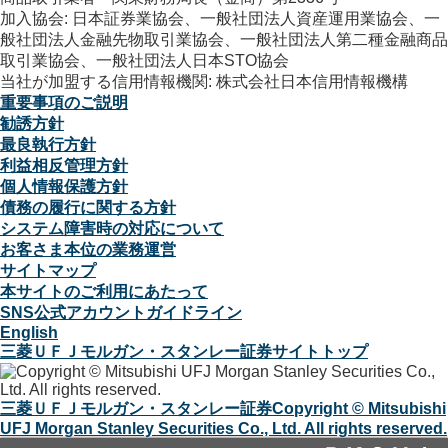
加入協会: 日本証券業協会、一般社団法人資産運用業協会、一
般社団法人金融先物取引業協会、一般社団法人第二種金融商品
取引業協会、一般社団法人日本STO協会
当社が加盟する信用情報機関: 株式会社日本信用情報機構
重要事項のご説明
勧誘方針
最良執行方針
利益相反管理方針
個人情報保護方針
債務の履行に関する方針
システム障害時の対応について
お客さま本位の業務運営
サイトマップ
本サイトのご利用にあたって
SNS公式アカウントガイドライン
English
三菱ＵＦＪモルガン・スタンレー証券サイトトップ
三菱ＵＦＪモルガン・スタンレー証券
Copyright © Mitsubishi
UFJ Morgan Stanley Securities Co., Ltd. All rights reserved.