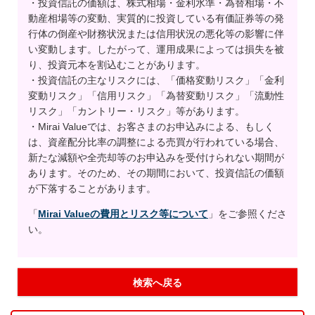
・投資信託の価額は、株式相場・金利水準・為替相場・不
動産相場等の変動、実質的に投資している有価証券等の発
行体の倒産や財務状況または信用状況の悪化等の影響に伴
い変動します。したがって、運用成果によっては損失を被
り、投資元本を割込むことがあります。
・投資信託の主なリスクには、「価格変動リスク」「金利
変動リスク」「信用リスク」「為替変動リスク」「流動性
リスク」「カントリー・リスク」等があります。
・Mirai Valueでは、お客さまのお申込みによる、もしく
は、資産配分比率の調整による売買が行われている場合、
新たな減額や全売却等のお申込みを受付けられない期間が
あります。そのため、その期間において、投資信託の価額
が下落することがあります。
「
Mirai Valueの費用とリスク等について
」をご参照くださ
い。
検索へ戻る