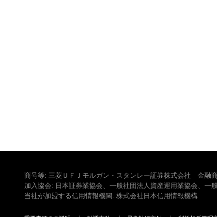
商号等: 三菱ＵＦＪモルガン・スタンレー証券株式会社 金融商
加入協会: 日本証券業協会、一般社団法人資産運用業協会、一
当社が加盟する信用情報機関: 株式会社日本信用情報機構