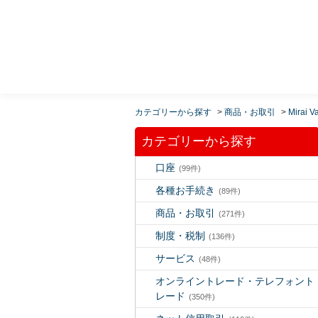
MUFG 世界が進むチカラになる。 三菱ＵＦＪモルガ
ン・スタンレー証券
カテゴリーから探す
>
商品・お取引
>
Mirai V
カテゴリーから探す
口座
(99件)
各種お手続き
(89件)
商品・お取引
(271件)
制度・税制
(136件)
サービス
(48件)
オンライントレード・テレフォント
レード
(350件)