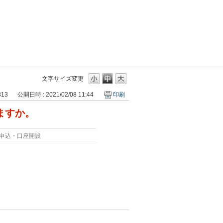
三菱ＵＦＪモルガン・スタンレー証券
文字サイズ変更
313
公開日時 : 2021/02/08 11:44
印刷
りますか。
申込・口座開設