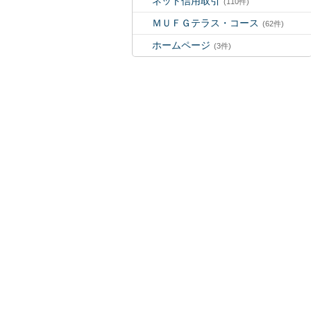
ネット信用取引
(110件)
ＭＵＦＧテラス・コース
(62件)
ホームページ
(3件)