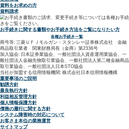
資料をお求めの方
資料請求
お手続きに関する書類やお手続き方法をご覧になりたい方
各種お手続き一覧
商号等: 三菱ＵＦＪモルガン・スタンレー証券株式会社 金融
商品取引業者 関東財務局長（金商）第2336号
加入協会: 日本証券業協会、一般社団法人資産運用業協会、一
般社団法人金融先物取引業協会、一般社団法人第二種金融商品
取引業協会、一般社団法人日本STO協会
当社が加盟する信用情報機関: 株式会社日本信用情報機構
重要事項のご説明
勧誘方針
最良執行方針
利益相反管理方針
個人情報保護方針
債務の履行に関する方針
システム障害時の対応について
お客さま本位の業務運営
サイトマップ