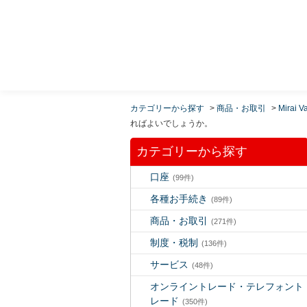
MUFG 世界が進むチカラになる。 三菱ＵＦＪモルガ
ン・スタンレー証券
カテゴリーから探す
>
商品・お取引
>
Mirai V
ればよいでしょうか。
カテゴリーから探す
口座
(99件)
各種お手続き
(89件)
商品・お取引
(271件)
制度・税制
(136件)
サービス
(48件)
オンライントレード・テレフォント
レード
(350件)