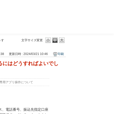
三菱ＵＦＪモルガン・スタンレー証券
うす
文字サイズ変更
:38
更新日時 : 2024/03/21 10:46
印刷
認するにはどうすればよいでし
専用アプリ操作について
ドレス、電話番号、振込先指定口座