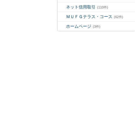
ネット信用取引
(110件)
ＭＵＦＧテラス・コース
(62件)
ホームページ
(3件)