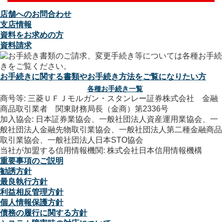
店舗へのお問合わせ
支店情報
資料をお求めの方
資料請求
お手続きに関する書類やお手続き方法をご覧になりたい方
各種お手続き一覧
商号等: 三菱ＵＦＪモルガン・スタンレー証券株式会社 金融
商品取引業者 関東財務局長（金商）第2336号
加入協会: 日本証券業協会、一般社団法人資産運用業協会、一
般社団法人金融先物取引業協会、一般社団法人第二種金融商品
取引業協会、一般社団法人日本STO協会
当社が加盟する信用情報機関: 株式会社日本信用情報機構
重要事項のご説明
勧誘方針
最良執行方針
利益相反管理方針
個人情報保護方針
債務の履行に関する方針