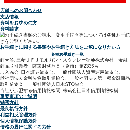
店舗へのお問合わせ
支店情報
資料をお求めの方
資料請求
お手続きに関する書類やお手続き方法をご覧になりたい方
各種お手続き一覧
商号等: 三菱ＵＦＪモルガン・スタンレー証券株式会社 金融
商品取引業者 関東財務局長（金商）第2336号
加入協会: 日本証券業協会、一般社団法人資産運用業協会、一
般社団法人金融先物取引業協会、一般社団法人第二種金融商品
取引業協会、一般社団法人日本STO協会
当社が加盟する信用情報機関: 株式会社日本信用情報機構
重要事項のご説明
勧誘方針
最良執行方針
利益相反管理方針
個人情報保護方針
債務の履行に関する方針