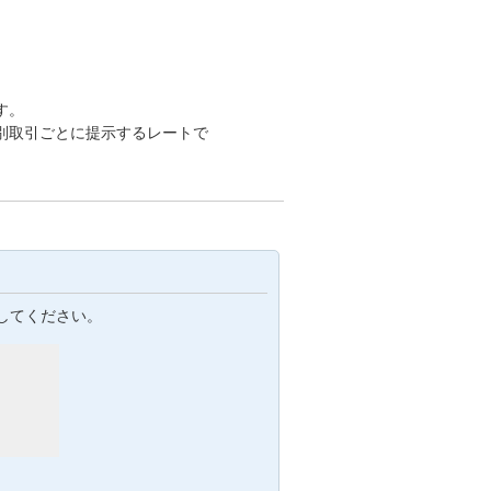
す。
別取引ごとに提示するレートで
してください。