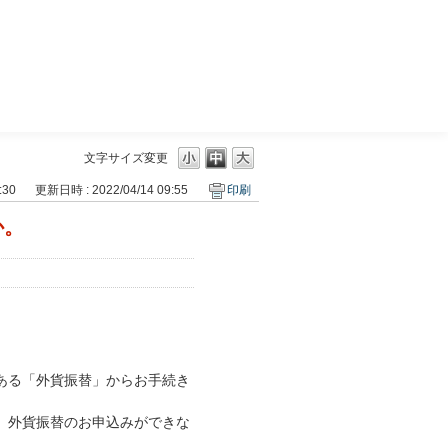
三菱ＵＦＪモルガン・スタンレー証券
文字サイズ変更
:30
更新日時 : 2022/04/14 09:55
印刷
か。
ある「外貨振替」からお手続き
、外貨振替のお申込みができな