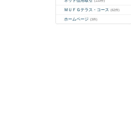
ネット信用取引
(110件)
ＭＵＦＧテラス・コース
(62件)
ホームページ
(3件)