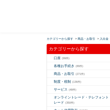
MUFG 世界が進むチカラになる。 三菱ＵＦＪモルガ
ン・スタンレー証券
カテゴリーから探す
>
商品・お取引
>
入出金
カテゴリーから探す
口座
(99件)
各種お手続き
(89件)
商品・お取引
(271件)
制度・税制
(136件)
サービス
(48件)
オンライントレード・テレフォント
レード
(350件)