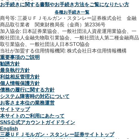
お手続きに関する書類やお手続き方法をご覧になりたい方
各種お手続き一覧
商号等: 三菱ＵＦＪモルガン・スタンレー証券株式会社 金融
商品取引業者 関東財務局長（金商）第2336号
加入協会: 日本証券業協会、一般社団法人資産運用業協会、一
般社団法人金融先物取引業協会、一般社団法人第二種金融商品
取引業協会、一般社団法人日本STO協会
当社が加盟する信用情報機関: 株式会社日本信用情報機構
重要事項のご説明
勧誘方針
最良執行方針
利益相反管理方針
個人情報保護方針
債務の履行に関する方針
システム障害時の対応について
お客さま本位の業務運営
サイトマップ
本サイトのご利用にあたって
SNS公式アカウントガイドライン
English
三菱ＵＦＪモルガン・スタンレー証券サイトトップ