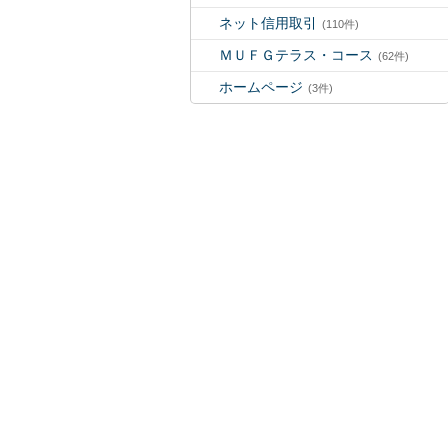
ネット信用取引
(110件)
ＭＵＦＧテラス・コース
(62件)
ホームページ
(3件)