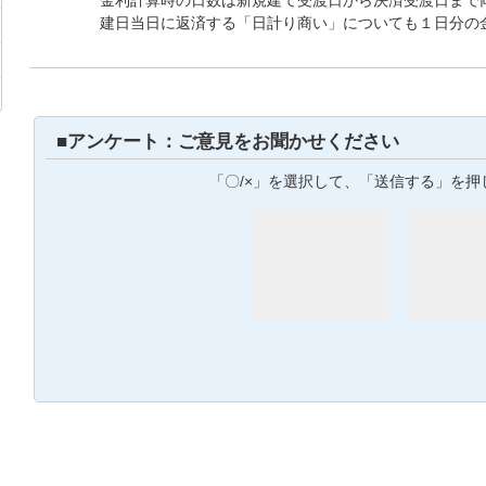
金利計算時の日数は新規建て受渡日から決済受渡日まで
建日当日に返済する「日計り商い」についても１日分の
■アンケート：ご意見をお聞かせください
「〇/×」を選択して、「送信する」を押