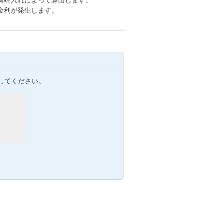
両端入れによって算出します。
金利が発生します。
してください。