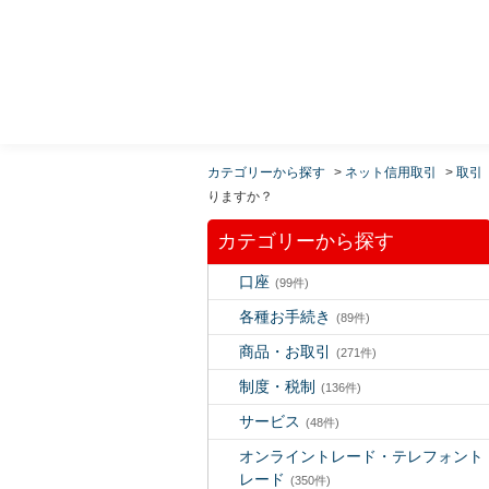
MUFG 世界が進むチカラになる。 三菱ＵＦＪモルガ
ン・スタンレー証券
カテゴリーから探す
>
ネット信用取引
>
取引
りますか？
カテゴリーから探す
口座
(99件)
各種お手続き
(89件)
商品・お取引
(271件)
制度・税制
(136件)
サービス
(48件)
オンライントレード・テレフォント
レード
(350件)