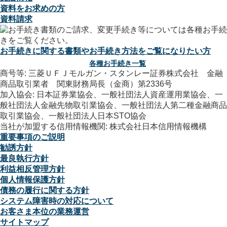
資料をお求めの方
資料請求
お手続きに関する書類やお手続き方法をご覧になりたい方
各種お手続き一覧
商号等: 三菱ＵＦＪモルガン・スタンレー証券株式会社 金融
商品取引業者 関東財務局長（金商）第2336号
加入協会: 日本証券業協会、一般社団法人資産運用業協会、一
般社団法人金融先物取引業協会、一般社団法人第二種金融商品
取引業協会、一般社団法人日本STO協会
当社が加盟する信用情報機関: 株式会社日本信用情報機構
重要事項のご説明
勧誘方針
最良執行方針
利益相反管理方針
個人情報保護方針
債務の履行に関する方針
システム障害時の対応について
お客さま本位の業務運営
サイトマップ