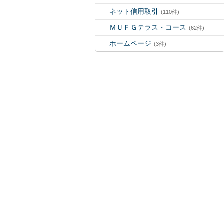
ネット信用取引
(110件)
ＭＵＦＧテラス・コース
(62件)
ホームページ
(3件)