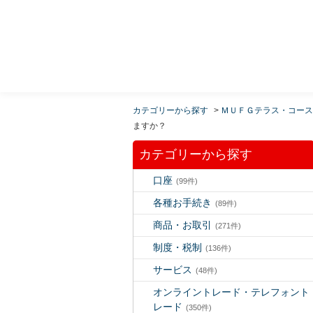
MUFG 世界が進むチカラになる。 三菱ＵＦＪモルガ
ン・スタンレー証券
カテゴリーから探す
>
ＭＵＦＧテラス・コース
ますか？
カテゴリーから探す
口座
(99件)
各種お手続き
(89件)
商品・お取引
(271件)
制度・税制
(136件)
サービス
(48件)
オンライントレード・テレフォント
レード
(350件)