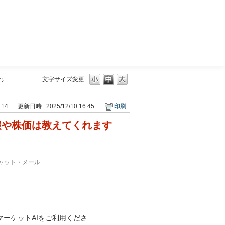
三菱ＵＦＪモルガン・スタンレー証券
れ
文字サイズ変更
:14
更新日時 : 2025/12/10 16:45
印刷
報や株価は教えてくれます
ャット・メール
マーケットAIをご利用くださ