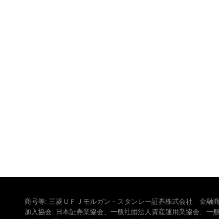
商号等: 三菱ＵＦＪモルガン・スタンレー証券株式会社 金融商
加入協会: 日本証券業協会、一般社団法人資産運用業協会、一