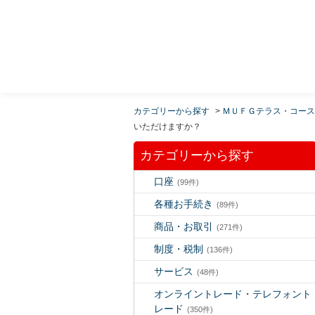
MUFG 世界が進むチカラになる。 三菱ＵＦＪモルガ
ン・スタンレー証券
カテゴリーから探す
>
ＭＵＦＧテラス・コース
いただけますか？
カテゴリーから探す
口座
(99件)
各種お手続き
(89件)
商品・お取引
(271件)
制度・税制
(136件)
サービス
(48件)
オンライントレード・テレフォント
レード
(350件)