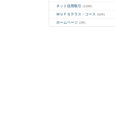
ネット信用取引
(110件)
ＭＵＦＧテラス・コース
(62件)
ホームページ
(3件)