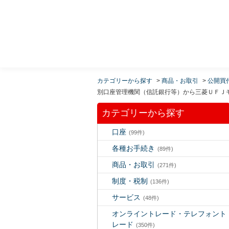
MUFG 世界が進むチカラになる。 三菱ＵＦＪモルガ
ン・スタンレー証券
カテゴリーから探す
>
商品・お取引
>
公開買
別口座管理機関（信託銀行等）から三菱ＵＦＪモ
カテゴリーから探す
口座
(99件)
各種お手続き
(89件)
商品・お取引
(271件)
制度・税制
(136件)
サービス
(48件)
オンライントレード・テレフォント
レード
(350件)