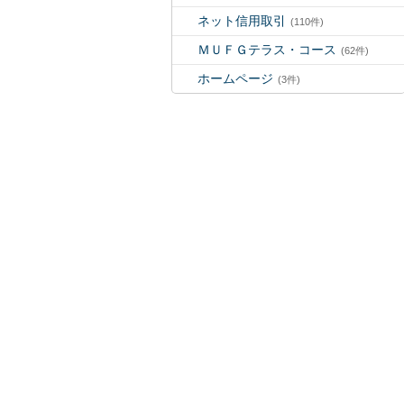
ネット信用取引
(110件)
ＭＵＦＧテラス・コース
(62件)
ホームページ
(3件)