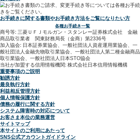
お手続きに関する書類やお手続き方法をご覧になりたい方
各種お手続き一覧
商号等: 三菱ＵＦＪモルガン・スタンレー証券株式会社 金融
商品取引業者 関東財務局長（金商）第2336号
加入協会: 日本証券業協会、一般社団法人資産運用業協会、一
般社団法人金融先物取引業協会、一般社団法人第二種金融商品
取引業協会、一般社団法人日本STO協会
当社が加盟する信用情報機関: 株式会社日本信用情報機構
重要事項のご説明
勧誘方針
最良執行方針
利益相反管理方針
個人情報保護方針
債務の履行に関する方針
システム障害時の対応について
お客さま本位の業務運営
サイトマップ
本サイトのご利用にあたって
SNS公式アカウントガイドライン