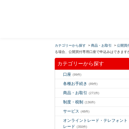
MUFG 世界が進むチカラになる。 三菱ＵＦＪモルガ
ン・スタンレー証券
カテゴリーから探す
>
商品・お取引
>
公開買
る場合、公開買付専用口座で申込みはできます
カテゴリーから探す
口座
(99件)
各種お手続き
(89件)
商品・お取引
(271件)
制度・税制
(136件)
サービス
(48件)
オンライントレード・テレフォント
レード
(350件)