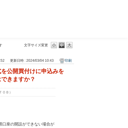
三菱ＵＦＪモルガン・スタンレー証券
す
文字サイズ変更
:52
更新日時 : 2024/03/04 10:43
印刷
式を公開買付けに申込みを
はできますか？
ＴＯＢ）
用口座の開設ができない場合が