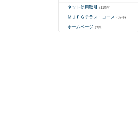
ネット信用取引
(110件)
ＭＵＦＧテラス・コース
(62件)
ホームページ
(3件)