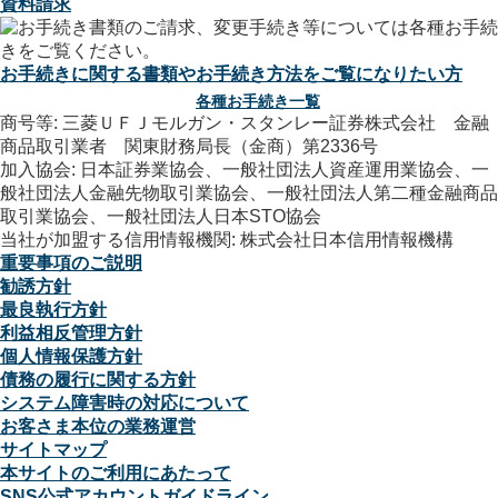
資料請求
お手続きに関する書類やお手続き方法をご覧になりたい方
各種お手続き一覧
商号等: 三菱ＵＦＪモルガン・スタンレー証券株式会社 金融
商品取引業者 関東財務局長（金商）第2336号
加入協会: 日本証券業協会、一般社団法人資産運用業協会、一
般社団法人金融先物取引業協会、一般社団法人第二種金融商品
取引業協会、一般社団法人日本STO協会
当社が加盟する信用情報機関: 株式会社日本信用情報機構
重要事項のご説明
勧誘方針
最良執行方針
利益相反管理方針
個人情報保護方針
債務の履行に関する方針
システム障害時の対応について
お客さま本位の業務運営
サイトマップ
本サイトのご利用にあたって
SNS公式アカウントガイドライン