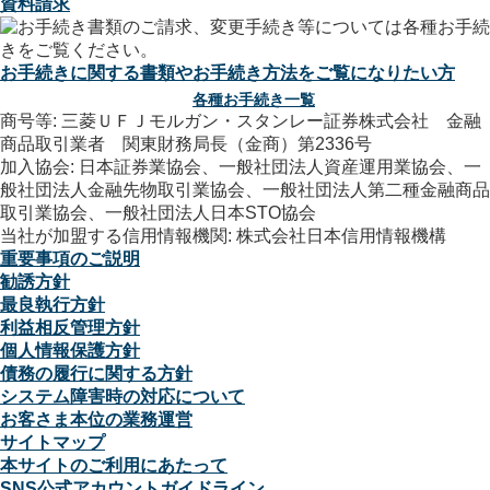
資料請求
お手続きに関する書類やお手続き方法をご覧になりたい方
各種お手続き一覧
商号等: 三菱ＵＦＪモルガン・スタンレー証券株式会社 金融
商品取引業者 関東財務局長（金商）第2336号
加入協会: 日本証券業協会、一般社団法人資産運用業協会、一
般社団法人金融先物取引業協会、一般社団法人第二種金融商品
取引業協会、一般社団法人日本STO協会
当社が加盟する信用情報機関: 株式会社日本信用情報機構
重要事項のご説明
勧誘方針
最良執行方針
利益相反管理方針
個人情報保護方針
債務の履行に関する方針
システム障害時の対応について
お客さま本位の業務運営
サイトマップ
本サイトのご利用にあたって
SNS公式アカウントガイドライン