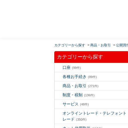
MUFG 世界が進むチカラになる。 三菱ＵＦＪモルガ
ン・スタンレー証券
カテゴリーから探す
>
商品・お取引
>
公開買
カテゴリーから探す
口座
(99件)
各種お手続き
(89件)
商品・お取引
(271件)
制度・税制
(136件)
サービス
(48件)
オンライントレード・テレフォント
レード
(350件)