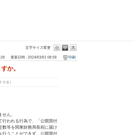
三菱ＵＦＪモルガン・スタンレー証券
文字サイズ変更
:28
更新日時 : 2024/03/01 08:58
印刷
ますか。
ＴＯＢ）
ません。
て行われる行為で、「公開買付
定数等を関東財務局長宛に届け
を行うことができず、公開買付