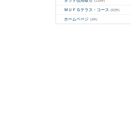
ネット信用取引
(110件)
ＭＵＦＧテラス・コース
(62件)
ホームページ
(3件)