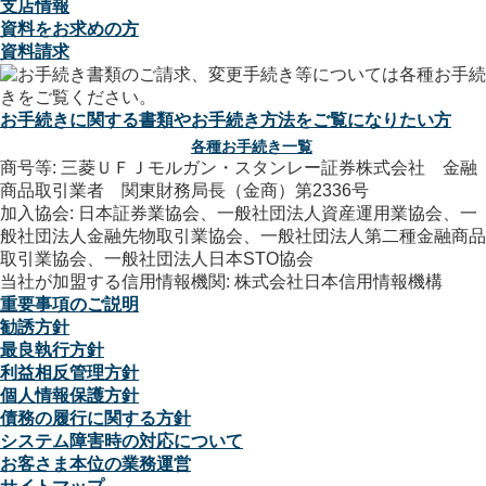
支店情報
資料をお求めの方
資料請求
お手続きに関する書類やお手続き方法をご覧になりたい方
各種お手続き一覧
商号等: 三菱ＵＦＪモルガン・スタンレー証券株式会社 金融
商品取引業者 関東財務局長（金商）第2336号
加入協会: 日本証券業協会、一般社団法人資産運用業協会、一
般社団法人金融先物取引業協会、一般社団法人第二種金融商品
取引業協会、一般社団法人日本STO協会
当社が加盟する信用情報機関: 株式会社日本信用情報機構
重要事項のご説明
勧誘方針
最良執行方針
利益相反管理方針
個人情報保護方針
債務の履行に関する方針
システム障害時の対応について
お客さま本位の業務運営