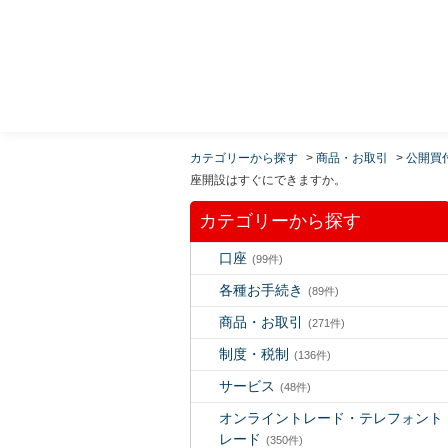
MUFG 世界が進むチカラになる。 三菱ＵＦＪモルガ
ン・スタンレー証券
カテゴリーから探す
>
商品・お取引
>
公開買
座開設はすぐにできますか。
カテゴリーから探す
口座
(99件)
各種お手続き
(89件)
商品・お取引
(271件)
制度・税制
(136件)
サービス
(48件)
オンライントレード・テレフォント
レード
(350件)