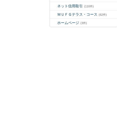
ネット信用取引
(110件)
ＭＵＦＧテラス・コース
(62件)
ホームページ
(3件)