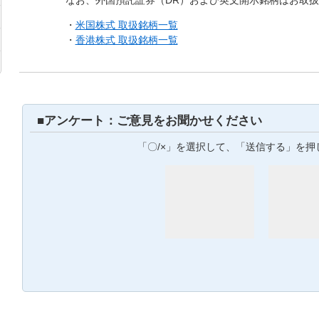
なお、外国預託証券（DR）および英文開示銘柄はお取
・
米国株式 取扱銘柄一覧
・
香港株式 取扱銘柄一覧
■アンケート：ご意見をお聞かせください
「〇/×」を選択して、「送信する」を押