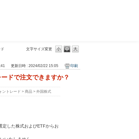
三菱ＵＦＪモルガン・スタンレー証券
ード
文字サイズ変更
:41
更新日時 : 2024/02/22 15:05
印刷
レードで注文できますか？
ォントレード
>
商品
>
外国株式
定した株式およびETFからお
。