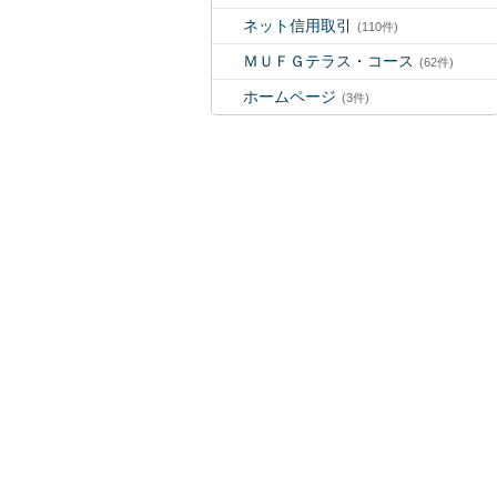
ネット信用取引
(110件)
ＭＵＦＧテラス・コース
(62件)
ホームページ
(3件)