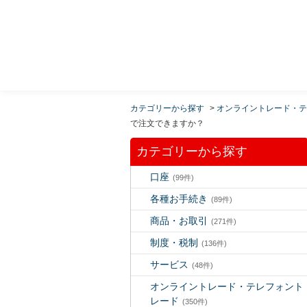
MUFG 世界が進むチカラになる。 三菱ＵＦＪモルガ
ン・スタンレー証券
カテゴリーから探す
>
オンライントレード・テ
で注文できますか？
カテゴリーから探す
口座
(99件)
各種お手続き
(89件)
商品・お取引
(271件)
制度・税制
(136件)
サービス
(48件)
オンライントレード・テレフォント
レード
(350件)