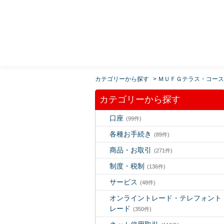
MUFG 世界が進むチカラになる。 三菱ＵＦＪモルガ
ン・スタンレー証券
カテゴリーから探す
>
ＭＵＦＧテラス・コース
カテゴリーから探す
口座
(99件)
各種お手続き
(89件)
商品・お取引
(271件)
制度・税制
(136件)
サービス
(48件)
オンライントレード・テレフォント
レード
(350件)