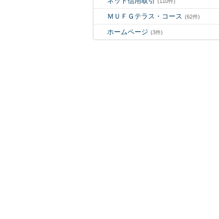
ネット信用取引
(110件)
ＭＵＦＧテラス・コース
(62件)
ホームページ
(3件)