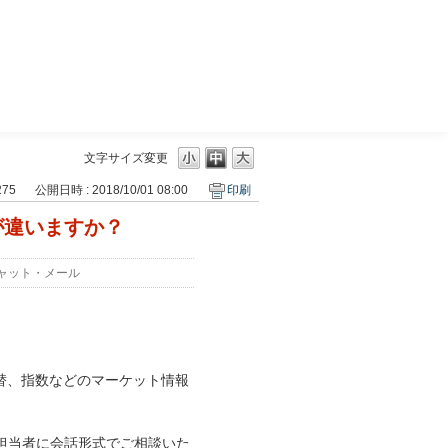
三菱ＵＦＪモルガン・スタンレー証券
文字サイズ変更
275
公開日時 : 2018/10/01 08:00
印刷
が違いますか？
ャット・メール
替、指数などのマーケット情報
担当者に会話形式でご相談いた