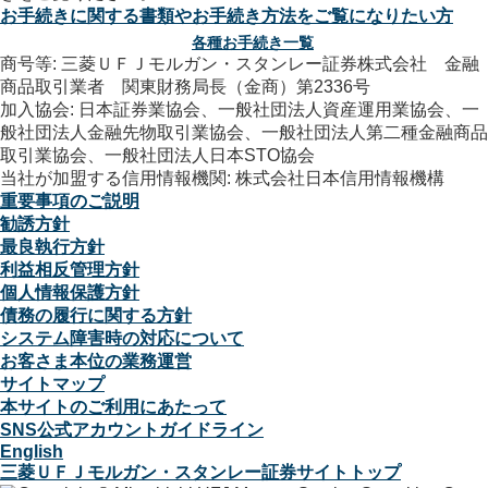
お手続きに関する書類やお手続き方法をご覧になりたい方
各種お手続き一覧
商号等: 三菱ＵＦＪモルガン・スタンレー証券株式会社 金融
商品取引業者 関東財務局長（金商）第2336号
加入協会: 日本証券業協会、一般社団法人資産運用業協会、一
般社団法人金融先物取引業協会、一般社団法人第二種金融商品
取引業協会、一般社団法人日本STO協会
当社が加盟する信用情報機関: 株式会社日本信用情報機構
重要事項のご説明
勧誘方針
最良執行方針
利益相反管理方針
個人情報保護方針
債務の履行に関する方針
システム障害時の対応について
お客さま本位の業務運営
サイトマップ
本サイトのご利用にあたって
SNS公式アカウントガイドライン
English
三菱ＵＦＪモルガン・スタンレー証券サイトトップ