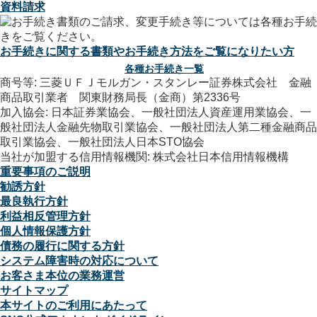
資料請求
お手続きに関する書類やお手続き方法をご覧になりたい方
各種お手続き一覧
商号等: 三菱ＵＦＪモルガン・スタンレー証券株式会社 金融
商品取引業者 関東財務局長（金商）第2336号
加入協会: 日本証券業協会、一般社団法人資産運用業協会、一
般社団法人金融先物取引業協会、一般社団法人第二種金融商品
取引業協会、一般社団法人日本STO協会
当社が加盟する信用情報機関: 株式会社日本信用情報機構
重要事項のご説明
勧誘方針
最良執行方針
利益相反管理方針
個人情報保護方針
債務の履行に関する方針
システム障害時の対応について
お客さま本位の業務運営
サイトマップ
本サイトのご利用にあたって