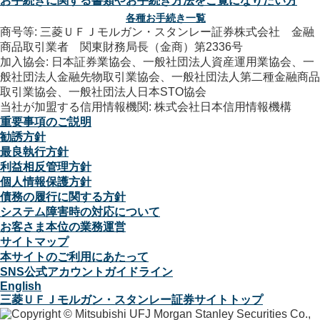
お手続きに関する書類やお手続き方法をご覧になりたい方
各種お手続き一覧
商号等: 三菱ＵＦＪモルガン・スタンレー証券株式会社 金融
商品取引業者 関東財務局長（金商）第2336号
加入協会: 日本証券業協会、一般社団法人資産運用業協会、一
般社団法人金融先物取引業協会、一般社団法人第二種金融商品
取引業協会、一般社団法人日本STO協会
当社が加盟する信用情報機関: 株式会社日本信用情報機構
重要事項のご説明
勧誘方針
最良執行方針
利益相反管理方針
個人情報保護方針
債務の履行に関する方針
システム障害時の対応について
お客さま本位の業務運営
サイトマップ
本サイトのご利用にあたって
SNS公式アカウントガイドライン
English
三菱ＵＦＪモルガン・スタンレー証券サイトトップ