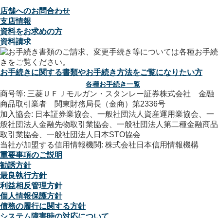
店舗へのお問合わせ
支店情報
資料をお求めの方
資料請求
お手続きに関する書類やお手続き方法をご覧になりたい方
各種お手続き一覧
商号等: 三菱ＵＦＪモルガン・スタンレー証券株式会社 金融
商品取引業者 関東財務局長（金商）第2336号
加入協会: 日本証券業協会、一般社団法人資産運用業協会、一
般社団法人金融先物取引業協会、一般社団法人第二種金融商品
取引業協会、一般社団法人日本STO協会
当社が加盟する信用情報機関: 株式会社日本信用情報機構
重要事項のご説明
勧誘方針
最良執行方針
利益相反管理方針
個人情報保護方針
債務の履行に関する方針
システム障害時の対応について