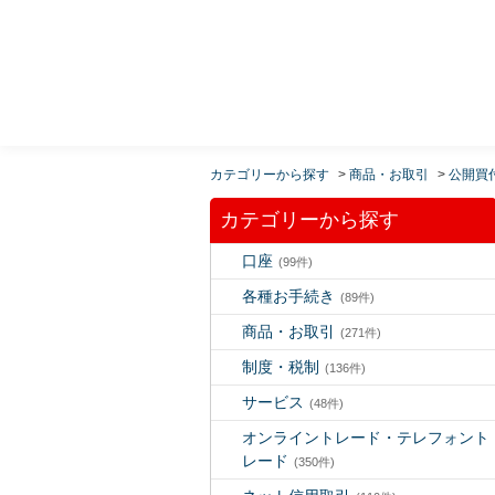
MUFG 世界が進むチカラになる。 三菱ＵＦＪモルガ
ン・スタンレー証券
カテゴリーから探す
>
商品・お取引
>
公開買
カテゴリーから探す
口座
(99件)
各種お手続き
(89件)
商品・お取引
(271件)
制度・税制
(136件)
サービス
(48件)
オンライントレード・テレフォント
レード
(350件)