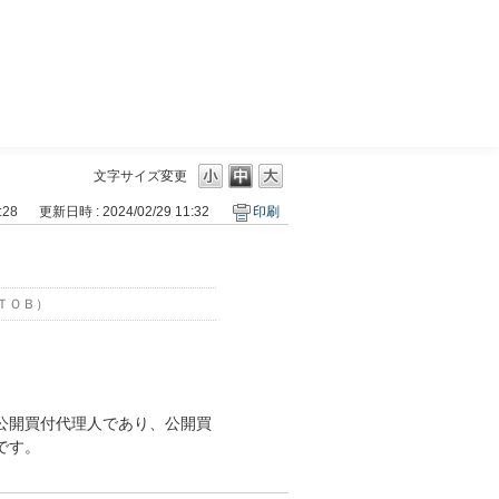
三菱ＵＦＪモルガン・スタンレー証券
文字サイズ変更
:28
更新日時 : 2024/02/29 11:32
印刷
ＴＯＢ）
公開買付代理人であり、公開買
です。