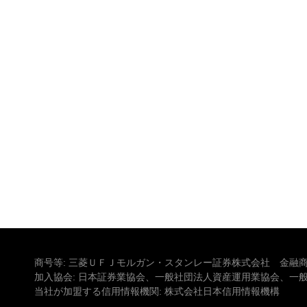
商号等: 三菱ＵＦＪモルガン・スタンレー証券株式会社 金融商
加入協会: 日本証券業協会、一般社団法人資産運用業協会、一
当社が加盟する信用情報機関: 株式会社日本信用情報機構