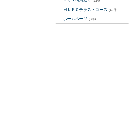
ネット信用取引
(110件)
ＭＵＦＧテラス・コース
(62件)
ホームページ
(3件)