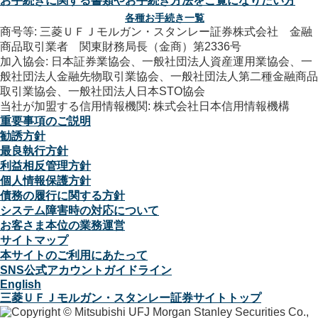
お手続きに関する書類やお手続き方法をご覧になりたい方
各種お手続き一覧
商号等: 三菱ＵＦＪモルガン・スタンレー証券株式会社 金融
商品取引業者 関東財務局長（金商）第2336号
加入協会: 日本証券業協会、一般社団法人資産運用業協会、一
般社団法人金融先物取引業協会、一般社団法人第二種金融商品
取引業協会、一般社団法人日本STO協会
当社が加盟する信用情報機関: 株式会社日本信用情報機構
重要事項のご説明
勧誘方針
最良執行方針
利益相反管理方針
個人情報保護方針
債務の履行に関する方針
システム障害時の対応について
お客さま本位の業務運営
サイトマップ
本サイトのご利用にあたって
SNS公式アカウントガイドライン
English
三菱ＵＦＪモルガン・スタンレー証券サイトトップ