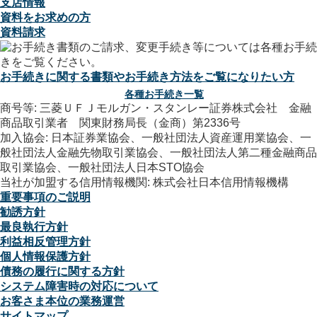
支店情報
資料をお求めの方
資料請求
お手続きに関する書類やお手続き方法をご覧になりたい方
各種お手続き一覧
商号等: 三菱ＵＦＪモルガン・スタンレー証券株式会社 金融
商品取引業者 関東財務局長（金商）第2336号
加入協会: 日本証券業協会、一般社団法人資産運用業協会、一
般社団法人金融先物取引業協会、一般社団法人第二種金融商品
取引業協会、一般社団法人日本STO協会
当社が加盟する信用情報機関: 株式会社日本信用情報機構
重要事項のご説明
勧誘方針
最良執行方針
利益相反管理方針
個人情報保護方針
債務の履行に関する方針
システム障害時の対応について
お客さま本位の業務運営
サイトマップ