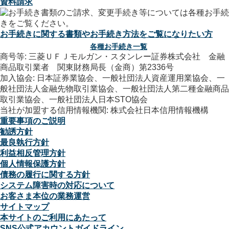
資料請求
お手続きに関する書類やお手続き方法をご覧になりたい方
各種お手続き一覧
商号等: 三菱ＵＦＪモルガン・スタンレー証券株式会社 金融
商品取引業者 関東財務局長（金商）第2336号
加入協会: 日本証券業協会、一般社団法人資産運用業協会、一
般社団法人金融先物取引業協会、一般社団法人第二種金融商品
取引業協会、一般社団法人日本STO協会
当社が加盟する信用情報機関: 株式会社日本信用情報機構
重要事項のご説明
勧誘方針
最良執行方針
利益相反管理方針
個人情報保護方針
債務の履行に関する方針
システム障害時の対応について
お客さま本位の業務運営
サイトマップ
本サイトのご利用にあたって
SNS公式アカウントガイドライン