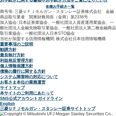
お手続きに関する書類やお手続き方法をご覧になりたい方
各種お手続き一覧
商号等: 三菱ＵＦＪモルガン・スタンレー証券株式会社 金融
商品取引業者 関東財務局長（金商）第2336号
加入協会: 日本証券業協会、一般社団法人資産運用業協会、一
般社団法人金融先物取引業協会、一般社団法人第二種金融商品
取引業協会、一般社団法人日本STO協会
当社が加盟する信用情報機関: 株式会社日本信用情報機構
重要事項のご説明
勧誘方針
最良執行方針
利益相反管理方針
個人情報保護方針
債務の履行に関する方針
システム障害時の対応について
お客さま本位の業務運営
サイトマップ
本サイトのご利用にあたって
SNS公式アカウントガイドライン
English
三菱ＵＦＪモルガン・スタンレー証券サイトトップ