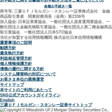
お手続きに関する書類やお手続き方法をご覧になりたい方
各種お手続き一覧
商号等: 三菱ＵＦＪモルガン・スタンレー証券株式会社 金融
商品取引業者 関東財務局長（金商）第2336号
加入協会: 日本証券業協会、一般社団法人資産運用業協会、一
般社団法人金融先物取引業協会、一般社団法人第二種金融商品
取引業協会、一般社団法人日本STO協会
当社が加盟する信用情報機関: 株式会社日本信用情報機構
重要事項のご説明
勧誘方針
最良執行方針
利益相反管理方針
個人情報保護方針
債務の履行に関する方針
システム障害時の対応について
お客さま本位の業務運営
サイトマップ
本サイトのご利用にあたって
SNS公式アカウントガイドライン
English
三菱ＵＦＪモルガン・スタンレー証券サイトトップ