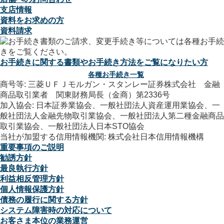
支店情報
資料をお求めの方
資料請求
お手続きに関する書類やお手続き方法をご覧になりたい方
各種お手続き一覧
商号等: 三菱ＵＦＪモルガン・スタンレー証券株式会社 金融
商品取引業者 関東財務局長（金商）第2336号
加入協会: 日本証券業協会、一般社団法人資産運用業協会、一
般社団法人金融先物取引業協会、一般社団法人第二種金融商品
取引業協会、一般社団法人日本STO協会
当社が加盟する信用情報機関: 株式会社日本信用情報機構
重要事項のご説明
勧誘方針
最良執行方針
利益相反管理方針
個人情報保護方針
債務の履行に関する方針
システム障害時の対応について
お客さま本位の業務運営