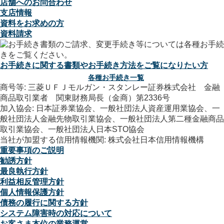
店舗へのお問合わせ
支店情報
資料をお求めの方
資料請求
お手続きに関する書類やお手続き方法をご覧になりたい方
各種お手続き一覧
商号等: 三菱ＵＦＪモルガン・スタンレー証券株式会社 金融
商品取引業者 関東財務局長（金商）第2336号
加入協会: 日本証券業協会、一般社団法人資産運用業協会、一
般社団法人金融先物取引業協会、一般社団法人第二種金融商品
取引業協会、一般社団法人日本STO協会
当社が加盟する信用情報機関: 株式会社日本信用情報機構
重要事項のご説明
勧誘方針
最良執行方針
利益相反管理方針
個人情報保護方針
債務の履行に関する方針
システム障害時の対応について
お客さま本位の業務運営