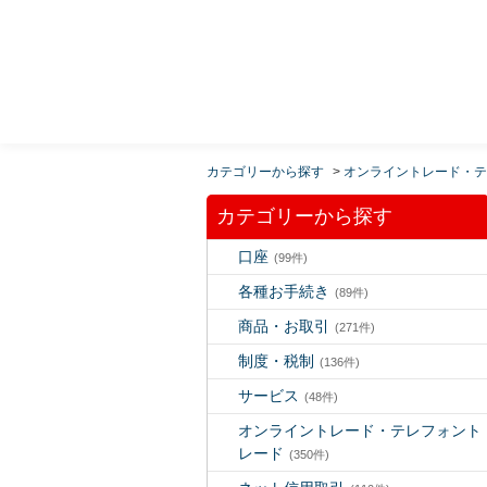
MUFG 世界が進むチカラになる。 三菱ＵＦＪモルガ
ン・スタンレー証券
カテゴリーから探す
>
オンライントレード・テ
カテゴリーから探す
口座
(99件)
各種お手続き
(89件)
商品・お取引
(271件)
制度・税制
(136件)
サービス
(48件)
オンライントレード・テレフォント
レード
(350件)