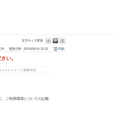
三菱ＵＦＪモルガン・スタンレー証券
文字サイズ変更
:28
更新日時 : 2024/08/14 15:32
印刷
ださい。
ォントレード
>
ご利用方法
に、ご利用環境についての記載