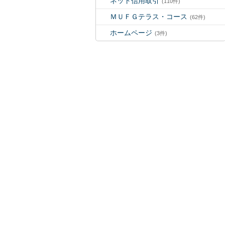
ネット信用取引
(110件)
ＭＵＦＧテラス・コース
(62件)
ホームページ
(3件)