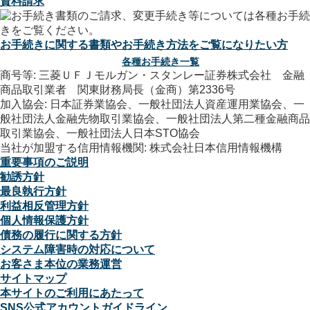
資料請求
お手続きに関する書類やお手続き方法をご覧になりたい方
各種お手続き一覧
商号等: 三菱ＵＦＪモルガン・スタンレー証券株式会社 金融
商品取引業者 関東財務局長（金商）第2336号
加入協会: 日本証券業協会、一般社団法人資産運用業協会、一
般社団法人金融先物取引業協会、一般社団法人第二種金融商品
取引業協会、一般社団法人日本STO協会
当社が加盟する信用情報機関: 株式会社日本信用情報機構
重要事項のご説明
勧誘方針
最良執行方針
利益相反管理方針
個人情報保護方針
債務の履行に関する方針
システム障害時の対応について
お客さま本位の業務運営
サイトマップ
本サイトのご利用にあたって
SNS公式アカウントガイドライン