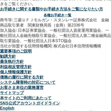
お手続きに関する書類やお手続き方法をご覧になりたい方
各種お手続き一覧
商号等: 三菱ＵＦＪモルガン・スタンレー証券株式会社 金融
商品取引業者 関東財務局長（金商）第2336号
加入協会: 日本証券業協会、一般社団法人資産運用業協会、一
般社団法人金融先物取引業協会、一般社団法人第二種金融商品
取引業協会、一般社団法人日本STO協会
当社が加盟する信用情報機関: 株式会社日本信用情報機構
重要事項のご説明
勧誘方針
最良執行方針
利益相反管理方針
個人情報保護方針
債務の履行に関する方針
システム障害時の対応について
お客さま本位の業務運営
サイトマップ
本サイトのご利用にあたって
SNS公式アカウントガイドライン
English