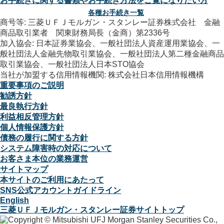
お手続きに関する書類やお手続き方法をご覧になりたい方
各種お手続き一覧
商号等: 三菱ＵＦＪモルガン・スタンレー証券株式会社 金融
商品取引業者 関東財務局長（金商）第2336号
加入協会: 日本証券業協会、一般社団法人資産運用業協会、一
般社団法人金融先物取引業協会、一般社団法人第二種金融商品
取引業協会、一般社団法人日本STO協会
当社が加盟する信用情報機関: 株式会社日本信用情報機構
重要事項のご説明
勧誘方針
最良執行方針
利益相反管理方針
個人情報保護方針
債務の履行に関する方針
システム障害時の対応について
お客さま本位の業務運営
サイトマップ
本サイトのご利用にあたって
SNS公式アカウントガイドライン
English
三菱ＵＦＪモルガン・スタンレー証券サイトトップ