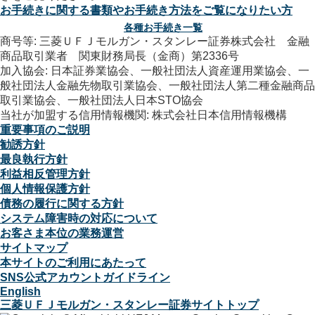
お手続きに関する書類やお手続き方法をご覧になりたい方
各種お手続き一覧
商号等: 三菱ＵＦＪモルガン・スタンレー証券株式会社 金融
商品取引業者 関東財務局長（金商）第2336号
加入協会: 日本証券業協会、一般社団法人資産運用業協会、一
般社団法人金融先物取引業協会、一般社団法人第二種金融商品
取引業協会、一般社団法人日本STO協会
当社が加盟する信用情報機関: 株式会社日本信用情報機構
重要事項のご説明
勧誘方針
最良執行方針
利益相反管理方針
個人情報保護方針
債務の履行に関する方針
システム障害時の対応について
お客さま本位の業務運営
サイトマップ
本サイトのご利用にあたって
SNS公式アカウントガイドライン
English
三菱ＵＦＪモルガン・スタンレー証券サイトトップ