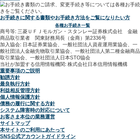
お手続きに関する書類やお手続き方法をご覧になりたい方
各種お手続き一覧
商号等: 三菱ＵＦＪモルガン・スタンレー証券株式会社 金融
商品取引業者 関東財務局長（金商）第2336号
加入協会: 日本証券業協会、一般社団法人資産運用業協会、一
般社団法人金融先物取引業協会、一般社団法人第二種金融商品
取引業協会、一般社団法人日本STO協会
当社が加盟する信用情報機関: 株式会社日本信用情報機構
重要事項のご説明
勧誘方針
最良執行方針
利益相反管理方針
個人情報保護方針
債務の履行に関する方針
システム障害時の対応について
お客さま本位の業務運営
サイトマップ
本サイトのご利用にあたって
SNS公式アカウントガイドライン