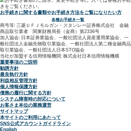
お手続きに関する書類やお手続き方法をご覧になりたい方
各種お手続き一覧
商号等: 三菱ＵＦＪモルガン・スタンレー証券株式会社 金融
商品取引業者 関東財務局長（金商）第2336号
加入協会: 日本証券業協会、一般社団法人資産運用業協会、一
般社団法人金融先物取引業協会、一般社団法人第二種金融商品
取引業協会、一般社団法人日本STO協会
当社が加盟する信用情報機関: 株式会社日本信用情報機構
重要事項のご説明
勧誘方針
最良執行方針
利益相反管理方針
個人情報保護方針
債務の履行に関する方針
システム障害時の対応について
お客さま本位の業務運営
サイトマップ
本サイトのご利用にあたって
SNS公式アカウントガイドライン
English