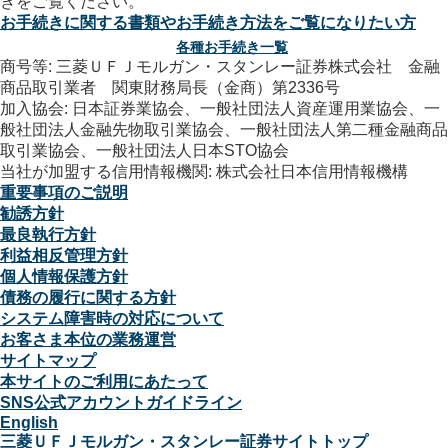
お手続きに関する書類やお手続き方法をご覧になりたい方
各種お手続き一覧
商号等: 三菱ＵＦＪモルガン・スタンレー証券株式会社 金融
商品取引業者 関東財務局長（金商）第2336号
加入協会: 日本証券業協会、一般社団法人資産運用業協会、一
般社団法人金融先物取引業協会、一般社団法人第二種金融商品
取引業協会、一般社団法人日本STO協会
当社が加盟する信用情報機関: 株式会社日本信用情報機構
重要事項のご説明
勧誘方針
最良執行方針
利益相反管理方針
個人情報保護方針
債務の履行に関する方針
システム障害時の対応について
お客さま本位の業務運営
サイトマップ
本サイトのご利用にあたって
SNS公式アカウントガイドライン
English
三菱ＵＦＪモルガン・スタンレー証券サイトトップ