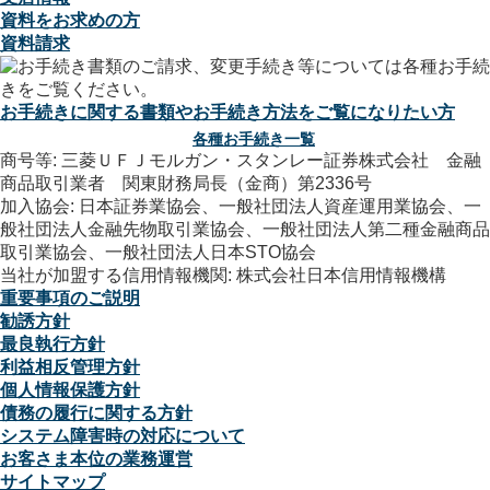
資料をお求めの方
資料請求
お手続きに関する書類やお手続き方法をご覧になりたい方
各種お手続き一覧
商号等: 三菱ＵＦＪモルガン・スタンレー証券株式会社 金融
商品取引業者 関東財務局長（金商）第2336号
加入協会: 日本証券業協会、一般社団法人資産運用業協会、一
般社団法人金融先物取引業協会、一般社団法人第二種金融商品
取引業協会、一般社団法人日本STO協会
当社が加盟する信用情報機関: 株式会社日本信用情報機構
重要事項のご説明
勧誘方針
最良執行方針
利益相反管理方針
個人情報保護方針
債務の履行に関する方針
システム障害時の対応について
お客さま本位の業務運営
サイトマップ