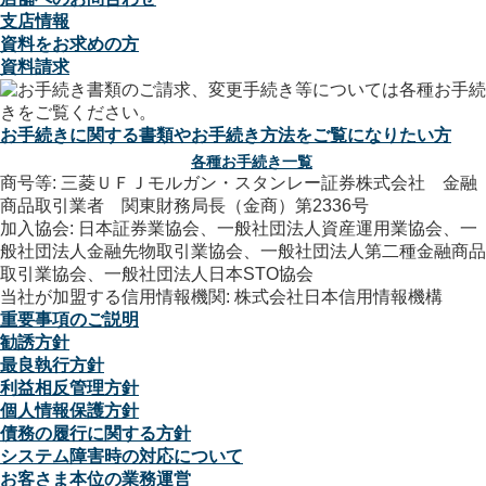
支店情報
資料をお求めの方
資料請求
お手続きに関する書類やお手続き方法をご覧になりたい方
各種お手続き一覧
商号等: 三菱ＵＦＪモルガン・スタンレー証券株式会社 金融
商品取引業者 関東財務局長（金商）第2336号
加入協会: 日本証券業協会、一般社団法人資産運用業協会、一
般社団法人金融先物取引業協会、一般社団法人第二種金融商品
取引業協会、一般社団法人日本STO協会
当社が加盟する信用情報機関: 株式会社日本信用情報機構
重要事項のご説明
勧誘方針
最良執行方針
利益相反管理方針
個人情報保護方針
債務の履行に関する方針
システム障害時の対応について
お客さま本位の業務運営