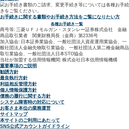
お手続きに関する書類やお手続き方法をご覧になりたい方
各種お手続き一覧
商号等: 三菱ＵＦＪモルガン・スタンレー証券株式会社 金融
商品取引業者 関東財務局長（金商）第2336号
加入協会: 日本証券業協会、一般社団法人資産運用業協会、一
般社団法人金融先物取引業協会、一般社団法人第二種金融商品
取引業協会、一般社団法人日本STO協会
当社が加盟する信用情報機関: 株式会社日本信用情報機構
重要事項のご説明
勧誘方針
最良執行方針
利益相反管理方針
個人情報保護方針
債務の履行に関する方針
システム障害時の対応について
お客さま本位の業務運営
サイトマップ
本サイトのご利用にあたって
SNS公式アカウントガイドライン