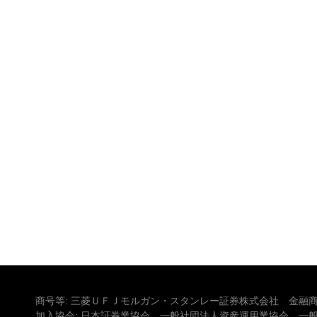
商号等: 三菱ＵＦＪモルガン・スタンレー証券株式会社 金融商
加入協会: 日本証券業協会、一般社団法人資産運用業協会、一