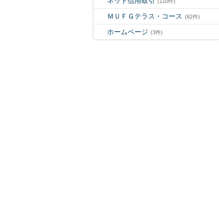
ネット信用取引
(110件)
ＭＵＦＧテラス・コース
(62件)
ホームページ
(3件)