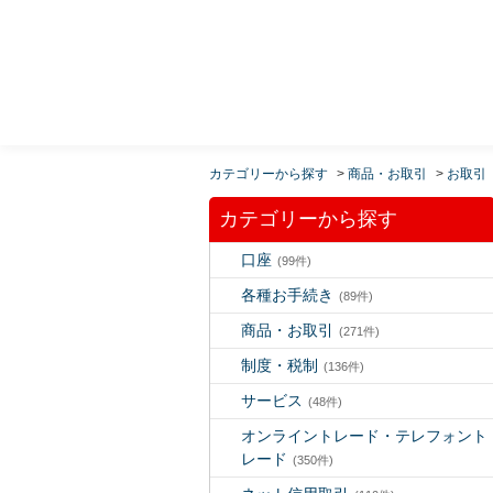
MUFG 世界が進むチカラになる。 三菱ＵＦＪモルガ
ン・スタンレー証券
カテゴリーから探す
>
商品・お取引
>
お取引
カテゴリーから探す
口座
(99件)
各種お手続き
(89件)
商品・お取引
(271件)
制度・税制
(136件)
サービス
(48件)
オンライントレード・テレフォント
レード
(350件)