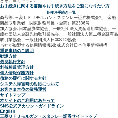
お手続きに関する書類やお手続き方法をご覧になりたい方
各種お手続き一覧
商号等: 三菱ＵＦＪモルガン・スタンレー証券株式会社 金融
商品取引業者 関東財務局長（金商）第2336号
加入協会: 日本証券業協会、一般社団法人資産運用業協会、一
般社団法人金融先物取引業協会、一般社団法人第二種金融商品
取引業協会、一般社団法人日本STO協会
当社が加盟する信用情報機関: 株式会社日本信用情報機構
重要事項のご説明
勧誘方針
最良執行方針
利益相反管理方針
個人情報保護方針
債務の履行に関する方針
システム障害時の対応について
お客さま本位の業務運営
サイトマップ
本サイトのご利用にあたって
SNS公式アカウントガイドライン
English
三菱ＵＦＪモルガン・スタンレー証券サイトトップ